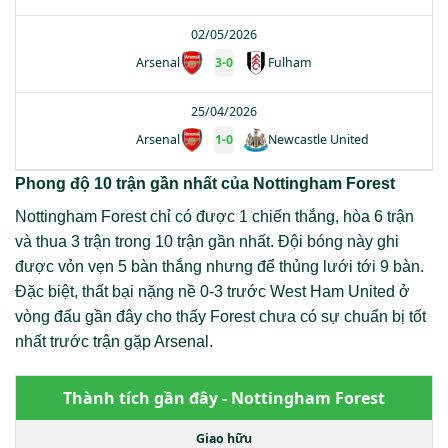
02/05/2026
Arsenal
3
-
0
Fulham
25/04/2026
Arsenal
1
-
0
Newcastle United
Phong độ 10 trận gần nhất của Nottingham Forest
Nottingham Forest chỉ có được 1 chiến thắng, hòa 6 trận
và thua 3 trận trong 10 trận gần nhất. Đội bóng này ghi
được vỏn vẹn 5 bàn thắng nhưng để thủng lưới tới 9 bàn.
Đặc biệt, thất bại nặng nề 0-3 trước West Ham United ở
vòng đấu gần đây cho thấy Forest chưa có sự chuẩn bị tốt
nhất trước trận gặp Arsenal.
Thành tích gần đây - Nottingham Forest
Giao hữu