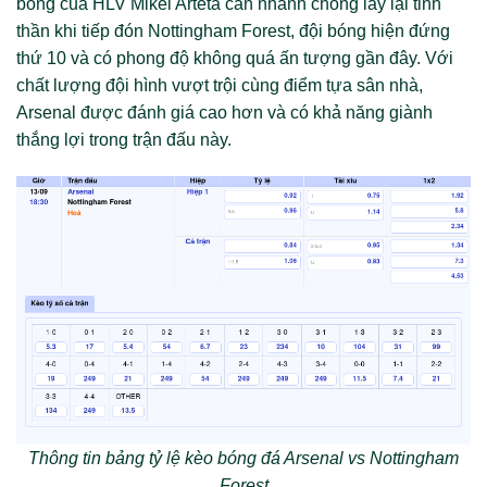
bóng của HLV Mikel Arteta cần nhanh chóng lấy lại tinh
thần khi tiếp đón Nottingham Forest, đội bóng hiện đứng
thứ 10 và có phong độ không quá ấn tượng gần đây. Với
chất lượng đội hình vượt trội cùng điểm tựa sân nhà,
Arsenal được đánh giá cao hơn và có khả năng giành
thắng lợi trong trận đấu này.
Thông tin bảng tỷ lệ kèo bóng đá Arsenal vs Nottingham
Forest