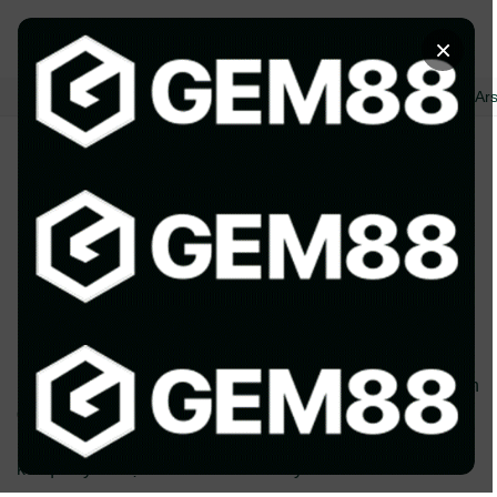
Bỏ
qua
×
nội
dung
Trang chủ
»
Nhận định bóng đá
»
Ars
NHẬN ĐỊNH BÓNG ĐÁ
Arsenal vs Nottingham Forest Pháo
thủ quyết tâm đánh bại Forest để
giữ vững vị trí
ĐĂNG VÀO
THÁNG 9 12, 2025
BỞI
ADMIN
Nhận định, Soi kèo Arsenal vs Nottingham Forest, dự đoán
giải Ngoại hạng Anh hôm nay 18:30 ngày 13/09 chính xác.
Nhận định bóng đá, phân tích tỷ lệ kèo England dự đoán
kết quả tỷ số trận đấu tối và đêm nay nhanh nhất.