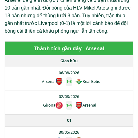
Arsenal đã giành được 7 chiến thắng và 3 trận thua trong
10 trận gần nhất. Đội bóng của HLV Mikel Arteta ghi được
18 bàn nhưng để thủng lưới 8 bàn. Tuy nhiên, trận thua
gần nhất trước Liverpool (0-1) là một lời cảnh báo để đội
bóng cải thiện cả khâu phòng ngự lẫn tấn công.
Thành tích gần đây - Arsenal
Giao hữu
06/08/2026
Arsenal
1
-
3
Real Betis
02/08/2026
Girona
1
-
4
Arsenal
C1
30/05/2026