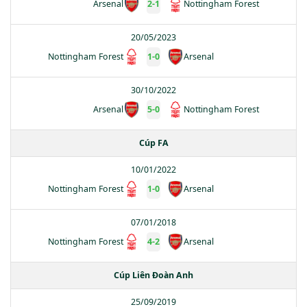
Arsenal
2
-
1
Nottingham Forest
20/05/2023
Nottingham Forest
1
-
0
Arsenal
30/10/2022
Arsenal
5
-
0
Nottingham Forest
Cúp FA
10/01/2022
Nottingham Forest
1
-
0
Arsenal
07/01/2018
Nottingham Forest
4
-
2
Arsenal
Cúp Liên Đoàn Anh
25/09/2019