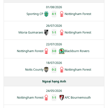
01/08/2026
Sporting CP
4
-
1
Nottingham Forest
26/07/2026
Vitoria Guimaraes
1
-
1
Nottingham Forest
22/07/2026
Nottingham Forest
3
-
0
Blackburn Rovers
18/07/2026
Notts County
0
-
2
Nottingham Forest
Ngoại hạng Anh
24/05/2026
Nottingham Forest
1
-
1
AFC Bournemouth