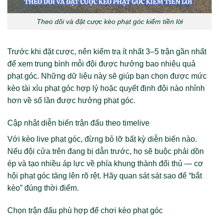
Theo dõi và đặt cược kèo phạt góc kiếm tiền lời
Trước khi đặt cược, nên kiểm tra ít nhất 3–5 trận gần nhất
để xem trung bình mỗi đội được hưởng bao nhiêu quả
phạt góc. Những dữ liệu này sẽ giúp bạn chọn được mức
kèo tài xỉu phạt góc hợp lý hoặc quyết định đội nào nhỉnh
hơn về số lần được hưởng phạt góc.
Cập nhật diễn biến trận đấu theo timelive
Với kèo live phạt góc, đừng bỏ lỡ bất kỳ diễn biến nào.
Nếu đội cửa trên đang bị dẫn trước, họ sẽ buộc phải dồn
ép và tạo nhiều áp lực về phía khung thành đối thủ — cơ
hội phạt góc tăng lên rõ rệt. Hãy quan sát sát sao để “bắt
kèo” đúng thời điểm.
Chọn trận đấu phù hợp để chơi kèo phạt góc