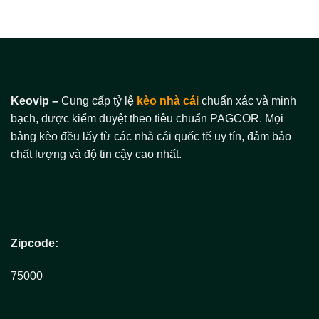
Keovip –
Cung cấp tỷ lệ
kèo nhà cái
chuẩn xác và minh
bạch, được kiểm duyệt theo tiêu chuẩn PAGCOR. Mọi
bảng kèo đều lấy từ các nhà cái quốc tế uy tín, đảm bảo
chất lượng và độ tin cậy cao nhất.
Zipcode:
75000