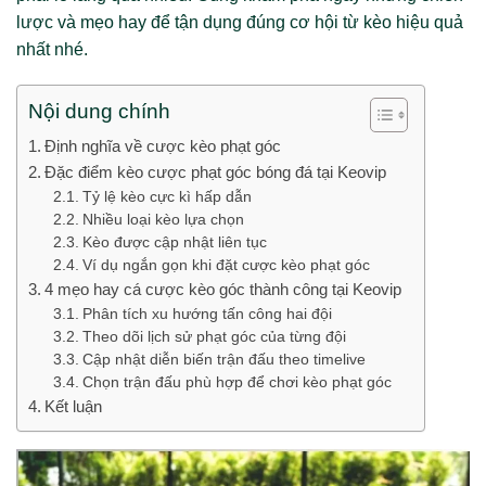
lược và mẹo hay để tận dụng đúng cơ hội từ kèo hiệu quả
nhất nhé.
Nội dung chính
Định nghĩa về cược kèo phạt góc
Đặc điểm kèo cược phạt góc bóng đá tại Keovip
Tỷ lệ kèo cực kì hấp dẫn
Nhiều loại kèo lựa chọn
Kèo được cập nhật liên tục
Ví dụ ngắn gọn khi đặt cược kèo phạt góc
4 mẹo hay cá cược kèo góc thành công tại Keovip
Phân tích xu hướng tấn công hai đội
Theo dõi lịch sử phạt góc của từng đội
Cập nhật diễn biến trận đấu theo timelive
Chọn trận đấu phù hợp để chơi kèo phạt góc
Kết luận