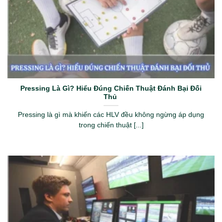
Pressing Là Gì? Hiểu Đúng Chiến Thuật Đánh Bại Đối
Thủ
Pressing là gì mà khiến các HLV đều không ngừng áp dụng
trong chiến thuật [...]