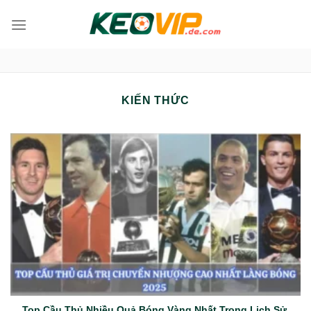
Bỏ
qua
×
nội
dung
KIẾN THỨC
Top Cầu Thủ Nhiều Quả Bóng Vàng Nhất Trong Lịch Sử