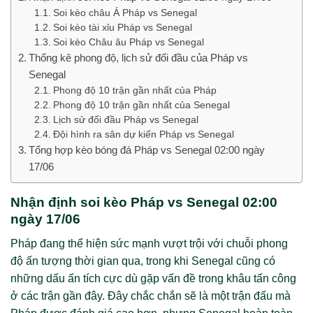
Soi kèo châu Á Pháp vs Senegal
Soi kèo tài xỉu Pháp vs Senegal
Soi kèo Châu âu Pháp vs Senegal
Thống kê phong độ, lịch sử đối đầu của Pháp vs
Senegal
Phong độ 10 trận gần nhất của Pháp
Phong độ 10 trận gần nhất của Senegal
Lịch sử đối đầu Pháp vs Senegal
Đội hình ra sân dự kiến Pháp vs Senegal
Tổng hợp kèo bóng đá Pháp vs Senegal 02:00 ngày
17/06
Nhận định soi kèo Pháp vs Senegal 02:00
ngày 17/06
Pháp đang thể hiện sức mạnh vượt trội với chuỗi phong
độ ấn tượng thời gian qua, trong khi Senegal cũng có
những dấu ấn tích cực dù gặp vấn đề trong khâu tấn công
ở các trận gần đây. Đây chắc chắn sẽ là một trận đấu mà