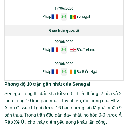
17/06/2026
Pháp
3
-
1
Senegal
Giao hữu quốc tế
09/06/2026
Pháp
3
-
1
Bắc Ireland
05/06/2026
Pháp
1
-
2
Bờ Biển Ngà
Phong độ 10 trận gần nhất của Senegal
Senegal cũng thi đấu khá tốt với 6 chiến thắng, 2 hòa và 2
thua trong 10 trận gần nhất. Tuy nhiên, đội bóng của HLV
Aliou Cisse chỉ ghi được 16 bàn nhưng lại đã phải nhận 9
bàn thua. Trong trận đấu gần đây nhất, họ hòa 0-0 trước Ả
Rập Xê Út, cho thấy điểm yếu trong khâu tấn công.