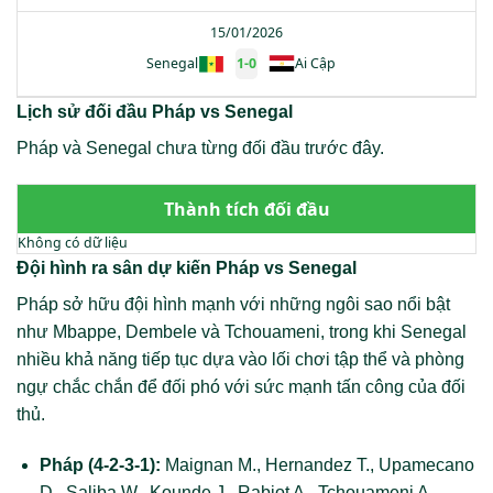
15/01/2026
Senegal
1
-
0
Ai Cập
Lịch sử đối đầu Pháp vs Senegal
Pháp và Senegal chưa từng đối đầu trước đây.
Thành tích đối đầu
Không có dữ liệu
Đội hình ra sân dự kiến Pháp vs Senegal
Pháp sở hữu đội hình mạnh với những ngôi sao nổi bật
như Mbappe, Dembele và Tchouameni, trong khi Senegal
nhiều khả năng tiếp tục dựa vào lối chơi tập thể và phòng
ngự chắc chắn để đối phó với sức mạnh tấn công của đối
thủ.
Pháp (4-2-3-1):
Maignan M., Hernandez T., Upamecano
D., Saliba W., Kounde J., Rabiot A., Tchouameni A.,