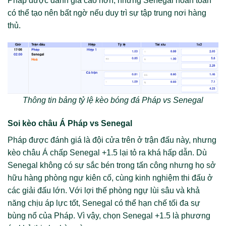
Pháp được đánh giá cao hơn, nhưng Senegal hoàn toàn
có thể tạo nên bất ngờ nếu duy trì sự tập trung nơi hàng
thủ.
Thông tin bảng tỷ lệ kèo bóng đá Pháp vs Senegal
Soi kèo châu Á Pháp vs Senegal
Pháp được đánh giá là đội cửa trên ở trận đấu này, nhưng
kèo châu Á chấp Senegal +1.5 lại tỏ ra khá hấp dẫn. Dù
Senegal không có sự sắc bén trong tấn công nhưng họ sở
hữu hàng phòng ngự kiên cố, cùng kinh nghiệm thi đấu ở
các giải đấu lớn. Với lợi thế phòng ngự lùi sâu và khả
năng chịu áp lực tốt, Senegal có thể hạn chế tối đa sự
bùng nổ của Pháp. Vì vậy, chọn Senegal +1.5 là phương