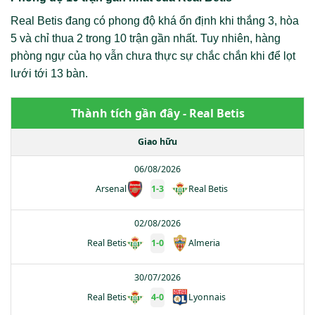
Real Betis đang có phong độ khá ổn định khi thắng 3, hòa
5 và chỉ thua 2 trong 10 trận gần nhất. Tuy nhiên, hàng
phòng ngự của họ vẫn chưa thực sự chắc chắn khi để lọt
lưới tới 13 bàn.
Thành tích gần đây - Real Betis
Giao hữu
06/08/2026
Arsenal
1
-
3
Real Betis
02/08/2026
Real Betis
1
-
0
Almeria
30/07/2026
Real Betis
4
-
0
Lyonnais