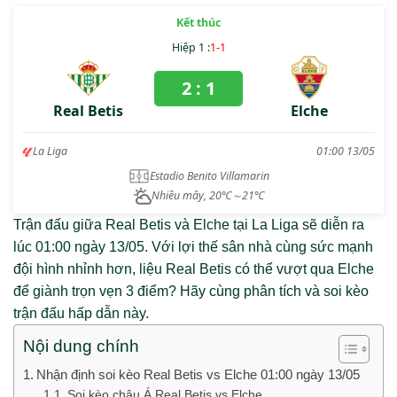
Kết thúc
Hiệp 1 :
1
-
1
2
:
1
Real Betis
Elche
La Liga
01:00
13/05
Estadio Benito Villamarin
Nhiều mây, 20℃～21℃
Trận đấu giữa Real Betis và Elche tại La Liga sẽ diễn ra
lúc 01:00 ngày 13/05. Với lợi thế sân nhà cùng sức mạnh
đội hình nhỉnh hơn, liệu Real Betis có thể vượt qua Elche
để giành trọn vẹn 3 điểm? Hãy cùng phân tích và soi kèo
trận đấu hấp dẫn này.
Nội dung chính
Nhận định soi kèo Real Betis vs Elche 01:00 ngày 13/05
Soi kèo châu Á Real Betis vs Elche