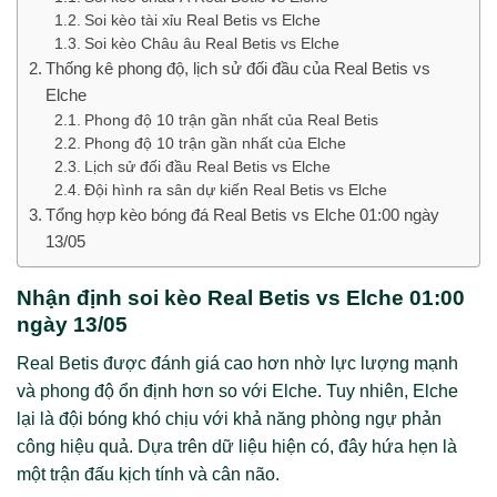
Soi kèo tài xỉu Real Betis vs Elche
Soi kèo Châu âu Real Betis vs Elche
Thống kê phong độ, lịch sử đối đầu của Real Betis vs
Elche
Phong độ 10 trận gần nhất của Real Betis
Phong độ 10 trận gần nhất của Elche
Lịch sử đối đầu Real Betis vs Elche
Đội hình ra sân dự kiến Real Betis vs Elche
Tổng hợp kèo bóng đá Real Betis vs Elche 01:00 ngày
13/05
Nhận định soi kèo Real Betis vs Elche 01:00
ngày 13/05
Real Betis được đánh giá cao hơn nhờ lực lượng mạnh
và phong độ ổn định hơn so với Elche. Tuy nhiên, Elche
lại là đội bóng khó chịu với khả năng phòng ngự phản
công hiệu quả. Dựa trên dữ liệu hiện có, đây hứa hẹn là
một trận đấu kịch tính và cân não.