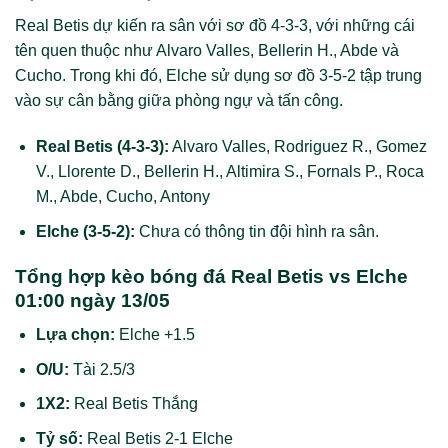
Real Betis dự kiến ra sân với sơ đồ 4-3-3, với những cái
tên quen thuộc như Alvaro Valles, Bellerin H., Abde và
Cucho. Trong khi đó, Elche sử dụng sơ đồ 3-5-2 tập trung
vào sự cân bằng giữa phòng ngự và tấn công.
Real Betis (4-3-3):
Alvaro Valles, Rodriguez R., Gomez
V., Llorente D., Bellerin H., Altimira S., Fornals P., Roca
M., Abde, Cucho, Antony
Elche (3-5-2):
Chưa có thông tin đội hình ra sân.
Tổng hợp kèo bóng đá Real Betis vs Elche
01:00 ngày 13/05
Lựa chọn:
Elche +1.5
O/U:
Tài 2.5/3
1X2:
Real Betis Thắng
Tỷ số:
Real Betis 2-1 Elche