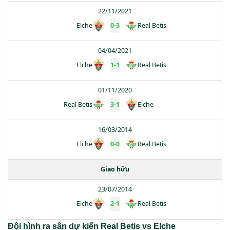
22/11/2021
Elche
0
-
3
Real Betis
04/04/2021
Elche
1
-
1
Real Betis
01/11/2020
Real Betis
3
-
1
Elche
16/03/2014
Elche
0
-
0
Real Betis
Giao hữu
23/07/2014
Elche
2
-
1
Real Betis
Đội hình ra sân dự kiến Real Betis vs Elche