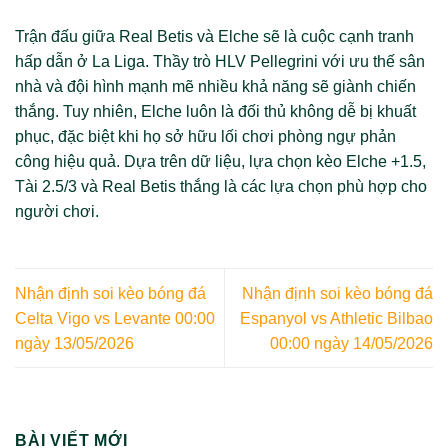
Trận đấu giữa Real Betis và Elche sẽ là cuộc cạnh tranh
hấp dẫn ở La Liga. Thầy trò HLV Pellegrini với ưu thế sân
nhà và đội hình mạnh mẽ nhiều khả năng sẽ giành chiến
thắng. Tuy nhiên, Elche luôn là đối thủ không dễ bị khuất
phục, đặc biệt khi họ sở hữu lối chơi phòng ngự phản
công hiệu quả. Dựa trên dữ liệu, lựa chọn kèo Elche +1.5,
Tài 2.5/3 và Real Betis thắng là các lựa chọn phù hợp cho
người chơi.
Nhận định soi kèo bóng đá
Nhận định soi kèo bóng đá
Celta Vigo vs Levante 00:00
Espanyol vs Athletic Bilbao
ngày 13/05/2026
00:00 ngày 14/05/2026
BÀI VIẾT MỚI