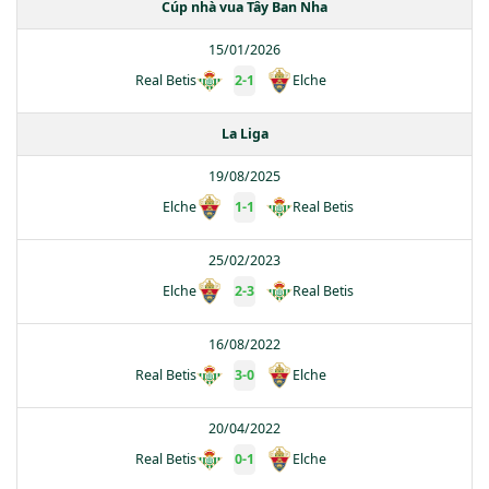
Cúp nhà vua Tây Ban Nha
15/01/2026
Real Betis
2
-
1
Elche
La Liga
19/08/2025
Elche
1
-
1
Real Betis
25/02/2023
Elche
2
-
3
Real Betis
16/08/2022
Real Betis
3
-
0
Elche
20/04/2022
Real Betis
0
-
1
Elche