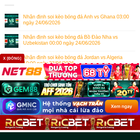
Nhận định soi kèo bóng đá Anh vs Ghana 03:00
ngày 24/06/2026
Nhận định soi kèo bóng đá Bồ Đào Nha vs
Uzbekistan 00:00 ngày 24/06/2026
Nhận định soi kèo bóng đá Jordan vs Algeria
X [ĐÓNG]
10:00 ngày 23/06/2026
Nhận định soi kèo bóng đá Na Uy vs Senegal
07:00 ngày 23/06/2026
Nhận định soi kèo bóng đá Pháp vs Iraq 04:00
ngày 23/06/2026