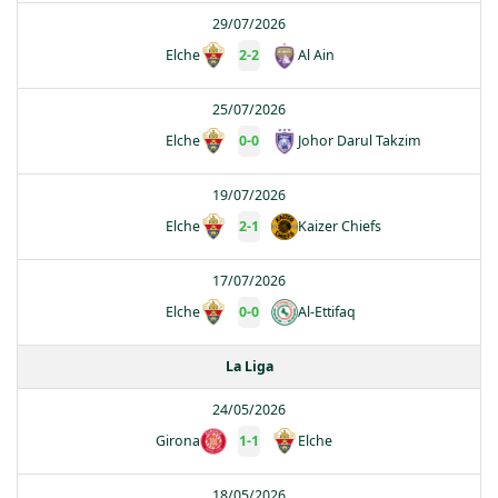
29/07/2026
Elche
2
-
2
Al Ain
25/07/2026
Elche
0
-
0
Johor Darul Takzim
19/07/2026
Elche
2
-
1
Kaizer Chiefs
17/07/2026
Elche
0
-
0
Al-Ettifaq
La Liga
24/05/2026
Girona
1
-
1
Elche
18/05/2026