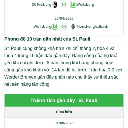
SC Freiburg
1
-
1
Wolfsburg
25/04/2026
Wolfsburg
0
-
0
Monchengladbach
Phong độ 10 trận gần nhất của St. Pauli
St. Pauli cũng không khá hơn khi chỉ thắng 2, hòa 4 và
thua 4 trong 10 trận đấu gần đây. Hàng công của họ khá
yếu khi chỉ ghi được 8 bàn, trong khi hàng phòng ngự
cũng gặp khó khăn với 14 lần để lọt lưới. Trận hòa 0-0 với
Werder Bremen gần đây phần nào cho thấy sự thiếu sắc
nét trên hàng tấn công.
Thành tích gần đây - St. Pauli
Giao hữu
01/08/2026