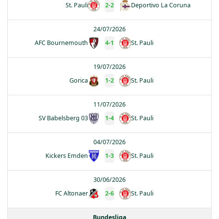
St. Pauli
2
-
2
Deportivo La Coruna
24/07/2026
AFC Bournemouth
4
-
1
St. Pauli
19/07/2026
Gorica
1
-
2
St. Pauli
11/07/2026
SV Babelsberg 03
1
-
4
St. Pauli
04/07/2026
Kickers Emden
1
-
3
St. Pauli
30/06/2026
FC Altonaer
2
-
6
St. Pauli
Bundesliga