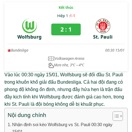
Kết thúc
Hiệp 1 :
1
-
1
2
:
1
Wolfsburg
St. Pauli
Bundesliga
00:30
15/01
Volkswagen-Arena
Mưa nhẹ, 3℃～4℃
Vào lúc 00:30 ngày 15/01, Wolfsburg sẽ đối đầu St. Pauli
trong khuôn khổ giải đấu Bundesliga. Cả hai đội đang có
phong độ không ổn định, nhưng đây hứa hẹn là trận đấu
đầy kịch tính khi Wolfsburg được đánh giá cao hơn, trong
khi St. Pauli là đội bóng không dễ bị khuất phục.
Nội dung chính
Nhận định soi kèo Wolfsburg vs St. Pauli 00:30 ngày
15/01