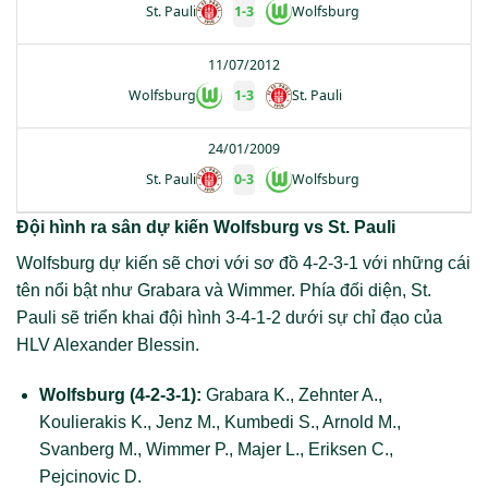
St. Pauli
1
-
3
Wolfsburg
11/07/2012
Wolfsburg
1
-
3
St. Pauli
24/01/2009
St. Pauli
0
-
3
Wolfsburg
Đội hình ra sân dự kiến Wolfsburg vs St. Pauli
Wolfsburg dự kiến sẽ chơi với sơ đồ 4-2-3-1 với những cái
tên nổi bật như Grabara và Wimmer. Phía đối diện, St.
Pauli sẽ triển khai đội hình 3-4-1-2 dưới sự chỉ đạo của
HLV Alexander Blessin.
Wolfsburg (4-2-3-1):
Grabara K., Zehnter A.,
Koulierakis K., Jenz M., Kumbedi S., Arnold M.,
Svanberg M., Wimmer P., Majer L., Eriksen C.,
Pejcinovic D.