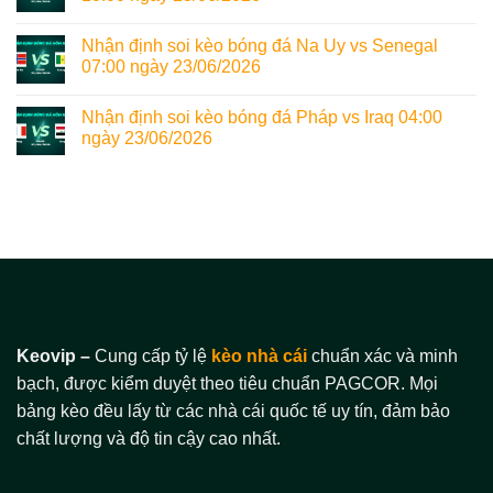
Nhận định soi kèo bóng đá Na Uy vs Senegal
07:00 ngày 23/06/2026
Nhận định soi kèo bóng đá Pháp vs Iraq 04:00
ngày 23/06/2026
Keovip –
Cung cấp tỷ lệ
kèo nhà cái
chuẩn xác và minh
bạch, được kiểm duyệt theo tiêu chuẩn PAGCOR. Mọi
bảng kèo đều lấy từ các nhà cái quốc tế uy tín, đảm bảo
chất lượng và độ tin cậy cao nhất.