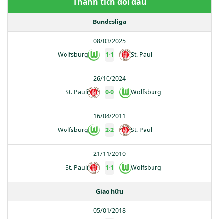
Thành tích đối đầu
Bundesliga
08/03/2025
Wolfsburg
1
-
1
St. Pauli
26/10/2024
St. Pauli
0
-
0
Wolfsburg
16/04/2011
Wolfsburg
2
-
2
St. Pauli
21/11/2010
St. Pauli
1
-
1
Wolfsburg
Giao hữu
05/01/2018